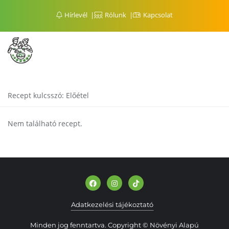
Hírlevél
Rólunk
Kapcsolat
Recept kulcsszó:
Előétel
Nem található recept.
Adatkezelési tájékoztató
Minden jog fenntartva. Copyright © Növényi Alapú