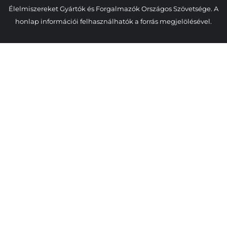
Élelmiszereket Gyártók és Forgalmazók Országos Szövetsége. A
honlap információi felhasználhatók a forrás megjelölésével.