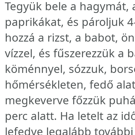
Tegyük bele a hagymát, 
paprikákat, és pároljuk 4
hozzá a rizst, a babot, ö
vízzel, és fűszerezzük a b
köménnyel, sózzuk, bors
hőmérsékleten, fedő alat
megkeverve főzzük puhár
perc alatt. Ha letelt az 
lefedve legalább további 