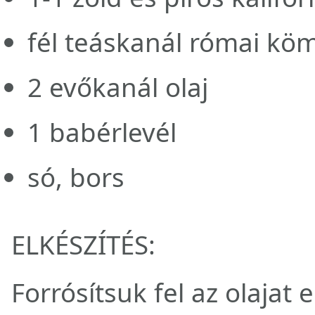
fél teáskanál római kö
2 evőkanál olaj
1 babérlevél
só, bors
ELKÉSZÍTÉS:
Forrósítsuk fel az olajat