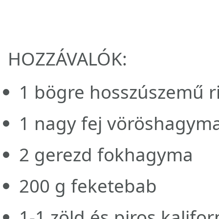
HOZZÁVALÓK:
1 bögre hosszúszemű r
1 nagy fej vöröshagym
2 gerezd fokhagyma
200 g feketebab
1-1 zöld és piros kalifor