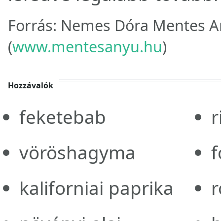
Forrás: Nemes Dóra Mentes A
(
www.mentesanyu.hu
)
Hozzávalók
feketebab
r
vöröshagyma
kaliforniai paprika