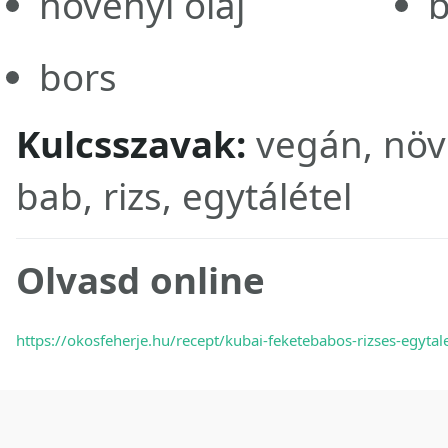
növényi olaj
b
bors
Kulcsszavak:
vegán, növ
bab, rizs, egytálétel
Olvasd online
https://okosfeherje.hu/recept/kubai-feketebabos-rizses-egytale