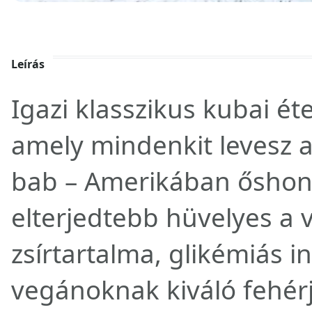
Leírás
Igazi klasszikus kubai ét
amely mindenkit levesz a 
bab – Amerikában őshono
elterjedtebb hüvelyes a 
zsírtartalma, glikémiás i
vegánoknak kiváló fehérj