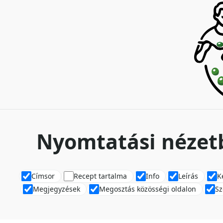
Nyomtatási nézetb
Címsor
Recept tartalma
Info
Leírás
K
Megjegyzések
Megosztás közösségi oldalon
Sz