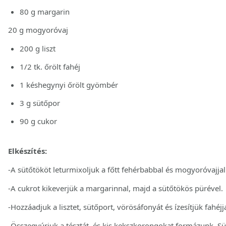
80 g margarin
20 g mogyoróvaj
200 g liszt
1/2 tk. őrölt fahéj
1 késhegynyi őrölt gyömbér
3 g sütőpor
90 g cukor
Elkészítés:
-A sütőtököt leturmixoljuk a főtt fehérbabbal és mogyoróvajjal
-A cukrot kikeverjük a margarinnal, majd a sütőtökös pürével.
-Hozzáadjuk a lisztet, sütőport, vörösáfonyát és ízesítjük fahéj
-Összegyúrjuk a tésztát, és kis kekszkorongokat formázunk. Süt