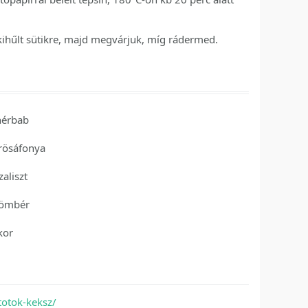
 kihűlt sütikre, majd megvárjuk, míg rádermed.
hérbab
rösáfonya
zaliszt
ömbér
kor
totok-keksz/