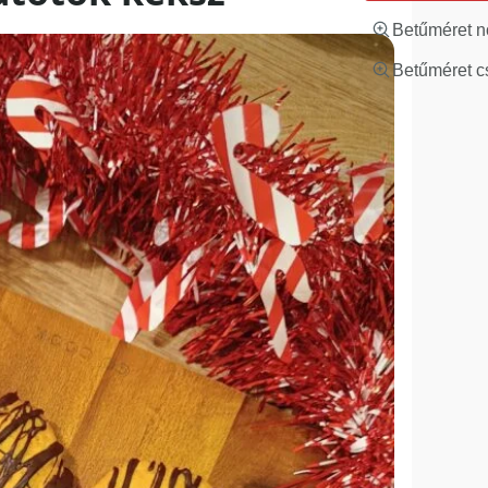
Betűméret n
Betűméret c