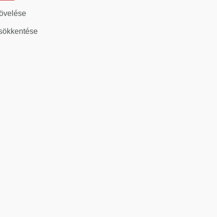
övelése
sökkentése