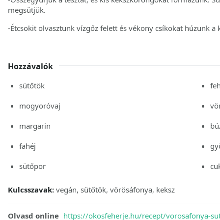
megsütjük.
-Étcsokit olvasztunk vízgőz felett és vékony csíkokat húzunk a
Hozzávalók
sütőtök
fe
mogyoróvaj
vö
margarin
bú
fahéj
gy
sütőpor
cu
Kulcsszavak:
vegán, sütőtök, vörösáfonya, keksz
Olvasd online
https://okosfeherje.hu/recept/vorosafonya-su