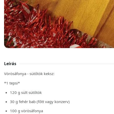
Leírás
Vörösáfonya - sütőtök keksz:
*1 tepsi*
120 g sült sütőtök
30 g fehér bab (főtt vagy konzerv)
100 g vörösáfonya