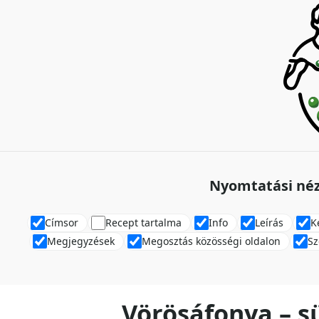
Nyomtatási néz
Címsor
Recept tartalma
Info
Leírás
K
Megjegyzések
Megosztás közösségi oldalon
Sz
Vörösáfonya – s