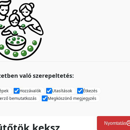
etben való szerepeltetés:
épek
Hozzávalók
Utasítások
Étkezés
erző bemutatkozás
Megköszönő megjegyzés
ütőtök keksz
Nyomtatás