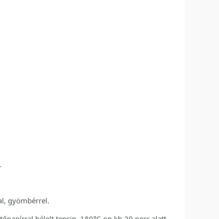
.
jal, gyömbérrel.
őpapírral bélelt tepsin, 180°C-on kb 20 perc alatt