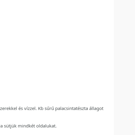
erekkel és vízzel. Kb sűrű palacsintatészta állagot
a sütjük mindkét oldalukat.