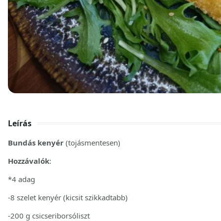
Leírás
Bundás kenyér
(tojásmentesen)
Hozzávalók
:
*4 adag
-8 szelet kenyér (kicsit szikkadtabb)
-200 g csicseriborsóliszt