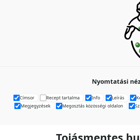
Nyomtatási néz
Címsor
Recept tartalma
Info
Leírás
K
Megjegyzések
Megosztás közösségi oldalon
Sz
Tojásmentes b