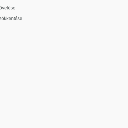
övelése
sökkentése