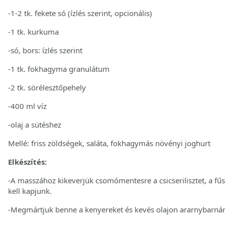
-1-2 tk. fekete só (ízlés szerint, opcionális)
-1 tk. kurkuma
-só, bors: ízlés szerint
-1 tk. fokhagyma granulátum
-2 tk. sörélesztőpehely
-400 ml víz
-olaj a sütéshez
Mellé: friss zöldségek, saláta, fokhagymás növényi joghurt
Elkészítés:
-A masszához kikeverjük csomómentesre a csicserilisztet, a fűsz
kell kapjunk.
-Megmártjuk benne a kenyereket és kevés olajon ararnybarnár