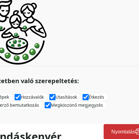
etben való szerepeltetés:
épek
Hozzávalók
Utasítások
Étkezés
erző bemutatkozás
Megköszönő megjegyzés
undáskenyér
Nyomtatás