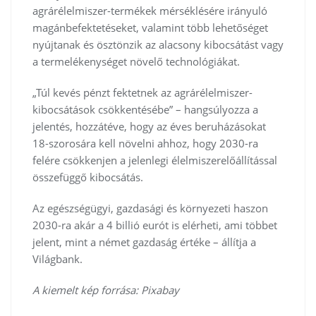
agrárélelmiszer-termékek mérséklésére irányuló
magánbefektetéseket, valamint több lehetőséget
nyújtanak és ösztönzik az alacsony kibocsátást vagy
a termelékenységet növelő technológiákat.
„Túl kevés pénzt fektetnek az agrárélelmiszer-
kibocsátások csökkentésébe” – hangsúlyozza a
jelentés, hozzátéve, hogy az éves beruházásokat
18-szorosára kell növelni ahhoz, hogy 2030-ra
felére csökkenjen a jelenlegi élelmiszerelőállítással
összefüggő kibocsátás.
Az egészségügyi, gazdasági és környezeti haszon
2030-ra akár a 4 billió eurót is elérheti, ami többet
jelent, mint a német gazdaság értéke – állítja a
Világbank.
A kiemelt kép forrása: Pixabay