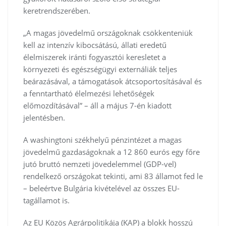
keretrendszerében.
„A magas jövedelmű országoknak csökkenteniük
kell az intenzív kibocsátású, állati eredetű
élelmiszerek iránti fogyasztói keresletet a
környezeti és egészségügyi externáliák teljes
beárazásával, a támogatások átcsoportosításával és
a fenntartható élelmezési lehetőségek
előmozdításával” – áll a május 7-én kiadott
jelentésben.
A washingtoni székhelyű pénzintézet a magas
jövedelmű gazdaságoknak a 12 860 eurós egy főre
jutó bruttó nemzeti jövedelemmel (GDP-vel)
rendelkező országokat tekinti, ami 83 államot fed le
– beleértve Bulgária kivételével az összes EU-
tagállamot is.
Az EU Közös Agrárpolitikája (KAP) a blokk hosszú