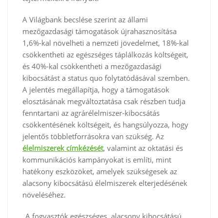
A Világbank becslése szerint az állami
mezőgazdasági támogatások újrahasznosítása
1,6%-kal növelheti a nemzeti jövedelmet, 18%-kal
csökkentheti az egészséges táplálkozás költségeit,
és 40%-kal csökkentheti a mezőgazdasági
kibocsátást a status quo folytatódásával szemben.
A jelentés megállapítja, hogy a támogatások
elosztásának megváltoztatása csak részben tudja
fenntartani az agrárélelmiszer-kibocsátás
csökkentésének költségeit, és hangsúlyozza, hogy
jelentős többletforrásokra van szükség. Az
élelmiszerek címkézését
, valamint az oktatási és
kommunikációs kampányokat is említi, mint
hatékony eszközöket, amelyek szükségesek az
alacsony kibocsátású élelmiszerek elterjedésének
növeléséhez.
„A fogyasztók egészséges, alacsony kibocsátású