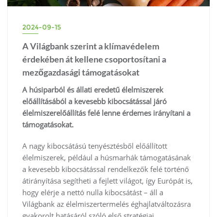
2024-09-15
A Világbank szerint a klímavédelem
érdekében át kellene csoportosítani a
mezőgazdasági támogatásokat
A húsiparból és állati eredetű élelmiszerek
előállításából a kevesebb kibocsátással járó
élelmiszerelőállítás felé lenne érdemes irányítani a
támogatásokat.
A nagy kibocsátású tenyésztésből előállított
élelmiszerek, például a húsmarhák támogatásának
a kevesebb kibocsátással rendelkezők felé történő
átirányítása segítheti a fejlett világot, így Európát is,
hogy elérje a nettó nulla kibocsátást – áll a
Világbank az élelmiszertermelés éghajlatváltozásra
gyakorolt hatásáról szóló első stratégiai