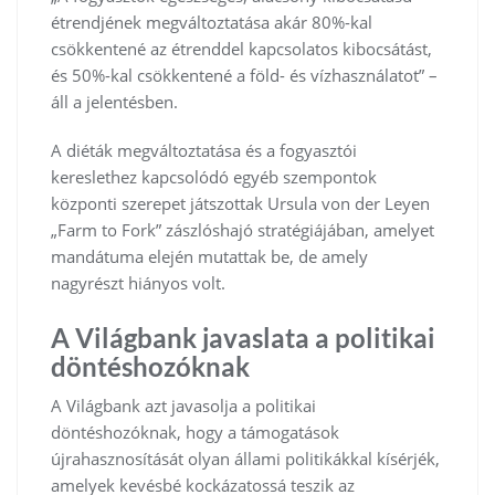
étrendjének megváltoztatása akár 80%-kal
csökkentené az étrenddel kapcsolatos kibocsátást,
és 50%-kal csökkentené a föld- és vízhasználatot” –
áll a jelentésben.
A diéták megváltoztatása és a fogyasztói
kereslethez kapcsolódó egyéb szempontok
központi szerepet játszottak Ursula von der Leyen
„Farm to Fork” zászlóshajó stratégiájában, amelyet
mandátuma elején mutattak be, de amely
nagyrészt hiányos volt.
A Világbank javaslata a politikai
döntéshozóknak
A Világbank azt javasolja a politikai
döntéshozóknak, hogy a támogatások
újrahasznosítását olyan állami politikákkal kísérjék,
amelyek kevésbé kockázatossá teszik az