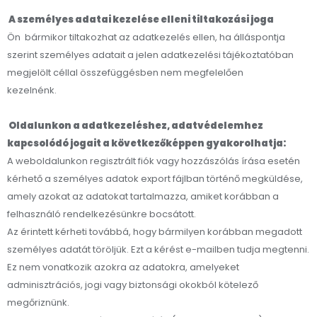
A személyes adatai kezelése elleni tiltakozási joga
Ön bármikor tiltakozhat az adatkezelés ellen, ha álláspontja
szerint személyes adatait a jelen adatkezelési tájékoztatóban
megjelölt céllal összefüggésben nem megfelelően
kezelnénk.
Oldalunkon a adatkezeléshez, adatvédelemhez
kapcsolódó jogait a következőképpen gyakorolhatja:
A weboldalunkon regisztrált fiók vagy hozzászólás írása esetén
kérhető a személyes adatok export fájlban történő megküldése,
amely azokat az adatokat tartalmazza, amiket korábban a
felhasználó rendelkezésünkre bocsátott.
Az érintett kérheti továbbá, hogy bármilyen korábban megadott
személyes adatát töröljük. Ezt a kérést e-mailben tudja megtenni.
Ez nem vonatkozik azokra az adatokra, amelyeket
adminisztrációs, jogi vagy biztonsági okokból kötelező
megőriznünk.