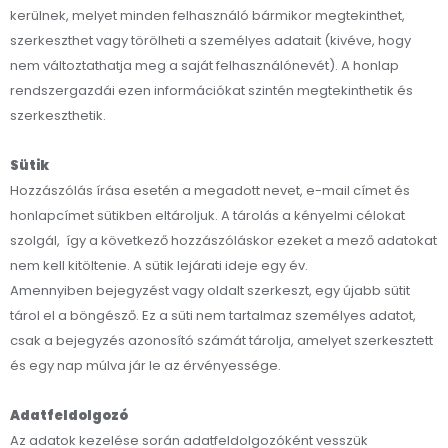
kerülnek, melyet minden felhasználó bármikor megtekinthet,
szerkeszthet vagy törölheti a személyes adatait (kivéve, hogy
nem változtathatja meg a saját felhasználónevét). A honlap
rendszergazdái ezen információkat szintén megtekinthetik és
szerkeszthetik.
Sütik
Hozzászólás írása esetén a megadott nevet, e-mail címet és
honlapcímet sütikben eltároljuk. A tárolás a kényelmi célokat
szolgál, így a következő hozzászóláskor ezeket a mező adatokat
nem kell kitöltenie. A sütik lejárati ideje egy év.
Amennyiben bejegyzést vagy oldalt szerkeszt, egy újabb sütit
tárol el a böngésző. Ez a süti nem tartalmaz személyes adatot,
csak a bejegyzés azonosító számát tárolja, amelyet szerkesztett
és egy nap múlva jár le az érvényessége.
Adatfeldolgozó
Az adatok kezelése során adatfeldolgozóként vesszük