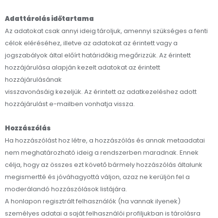
Adattárolás időtartama
Az adatokat csak annyi ideig tároljuk, amennyi szükséges a fenti
célok eléréséhez, illetve az adatokat az érintett vagy a
jogszabályok által előírt határidőkig megőrizzük. Az érintett
hozzájárulása alapján kezelt adatokat az érintett
hozzájárulásának
visszavonásáig kezeljük. Az érintett az adatkezeléshez adott
hozzájárulást e-mailben vonhatja vissza.
Hozzászólás
Ha hozzászólást hoz létre, a hozzászólás és annak metaadatai
nem meghatározható ideig a rendszerben maradnak. Ennek
célja, hogy az összes ezt követő bármely hozzászólás általunk
megismertté és jóváhagyottá váljon, azaz ne kerüljön fel a
moderálandó hozzászólások listájára.
A honlapon regisztrált felhasználók (ha vannak ilyenek)
személyes adatai a saját felhasználói profiljukban is tárolásra