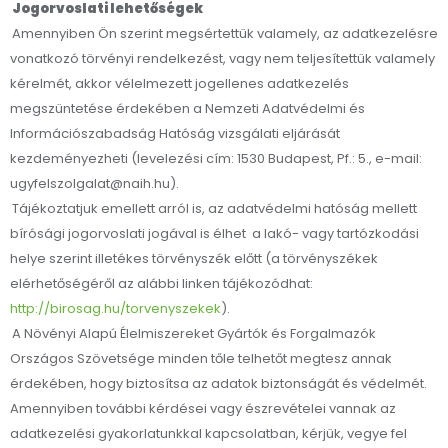
Jogorvoslati lehetőségek
Amennyiben Ön szerint megsértettük valamely, az adatkezelésre
vonatkozó törvényi rendelkezést, vagy nem teljesítettük valamely
kérelmét, akkor vélelmezett jogellenes adatkezelés
megszüntetése érdekében a Nemzeti Adatvédelmi és
Információszabadság Hatóság vizsgálati eljárását
kezdeményezheti (levelezési cím: 1530 Budapest, Pf.: 5., e-mail:
ugyfelszolgalat@naih.hu).
Tájékoztatjuk emellett arról is, az adatvédelmi hatóság mellett
bírósági jogorvoslati jogával is élhet a lakó- vagy tartózkodási
helye szerint illetékes törvényszék előtt (a törvényszékek
elérhetőségéről az alábbi linken tájékozódhat:
http://birosag.hu/torvenyszekek
).
A Növényi Alapú Élelmiszereket Gyártók és Forgalmazók
Országos Szövetsége minden tőle telhetőt megtesz annak
érdekében, hogy biztosítsa az adatok biztonságát és védelmét.
Amennyiben további kérdései vagy észrevételei vannak az
adatkezelési gyakorlatunkkal kapcsolatban, kérjük, vegye fel