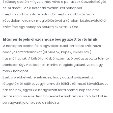
Szükség esetén – figyelembe véve a panaszok összetettségét
és számát – ez a határidő további két hónappal
meghosszabbítható. A határidő meghosszabbításáról a
késedelem okainak megjelölésével a kérelem kézhezvételétől
számított egy hónapon belül tájékoztatjuk Önt.
Más honlapokról származó beágyazott tartalmak
A honlapon elérhető bejegyzések külső forrásból származó
beágyazott tartalmakat (pl. videók, képek, cikkek stb.)
használhatnak. A külső forrásból származó beágyazott tartalmak
pontosan úgy viselkednek, mintha meglátogattunk volna egy
másik honlapot.
Ezek a webhelyek lehetséges, hogy adatot gyűjtenek a
látogatókról, sütiket vagy harmadik féltől származó követőkódot
használnak, figyelik a beágyazott tartalommal kapcsolatos
felhasználói viselkedést, ha rendelkezünk felhasználói fiókkal és
be vagyunk jelentkezve az oldalra.