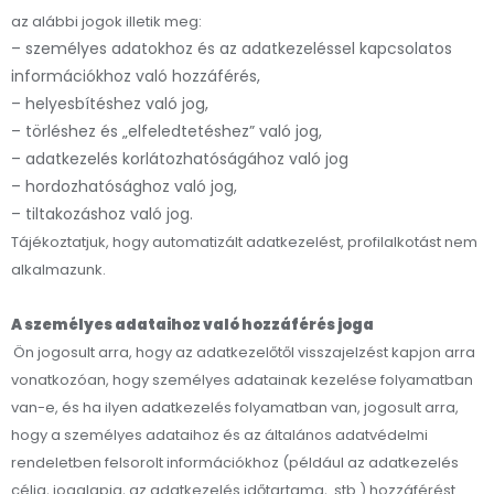
az alábbi jogok illetik meg:
– személyes adatokhoz és az adatkezeléssel kapcsolatos
információkhoz való hozzáférés,
– helyesbítéshez való jog,
– törléshez és „elfeledtetéshez” való jog,
– adatkezelés korlátozhatóságához való jog
– hordozhatósághoz való jog,
– tiltakozáshoz való jog.
Tájékoztatjuk, hogy automatizált adatkezelést, profilalkotást nem
alkalmazunk.
A személyes adataihoz való hozzáférés joga
Ön jogosult arra, hogy az adatkezelőtől visszajelzést kapjon arra
vonatkozóan, hogy személyes adatainak kezelése folyamatban
van-e, és ha ilyen adatkezelés folyamatban van, jogosult arra,
hogy a személyes adataihoz és az általános adatvédelmi
rendeletben felsorolt információkhoz (például az adatkezelés
célja, jogalapja, az adatkezelés időtartama, stb.) hozzáférést