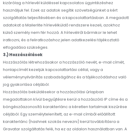
kizárólag a hírlevél küldéssel kapcsolatos ügyintézéshez
használjuk fel. Ezek az adatok segítik szövetségünket a kért
szolgáltatás teljesítésében és a kapcsolattartásban. A megadott
adatokat a Mailerlite hírlevélküldő rendszere kezeli, azokhoz
külső személy nem fér hozzá. A hírlevélről bármikor le lehet
iratkozni, és a feliratkozáshoz jelen adatkezelési tájékoztató
elfogadása szükséges.
3.) Hozzászólások
Hozzászólás létrehozásakor a hozzászóló nevét, e-mail címét,
honlapcímét kezeljük kapcsolattartási céllal, vagy a
véleménynyilvánítás szabadságához és a tájékozódáshoz való
jog gyakorlása céljából.
Hozzászólás beküldésekor a hozzászólási űrlapban
megadottakon kívül begyűjtésre kerül a hozzászóló IP címe és a
böngészőazonosító karakterlánc a kéretlen tartalmak kiszűrése
céljából. Egy személytelenített, az e-mail címből előállított
karakterlánc (hashnek szokás nevezni) kerül továbbításra a
Gravatar szolgáltatás felé, ha ez az oldalon használatban van. A