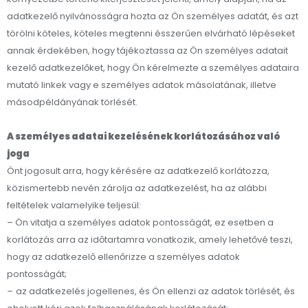
adatkezelő nyilvánosságra hozta az Ön személyes adatát, és azt
törölni köteles, köteles megtenni ésszerűen elvárható lépéseket
annak érdekében, hogy tájékoztassa az Ön személyes adatait
kezelő adatkezelőket, hogy Ön kérelmezte a személyes adataira
mutató linkek vagy e személyes adatok másolatának, illetve
másodpéldányának törlését.
A személyes adatai kezelésének korlátozásához való
joga
Önt jogosult arra, hogy kérésére az adatkezelő korlátozza,
közismertebb nevén zárolja az adatkezelést, ha az alábbi
feltételek valamelyike teljesül:
– Ön vitatja a személyes adatok pontosságát, ez esetben a
korlátozás arra az időtartamra vonatkozik, amely lehetővé teszi,
hogy az adatkezelő ellenőrizze a személyes adatok
pontosságát;
–
az adatkezelés jogellenes, és Ön ellenzi az adatok törlését, és