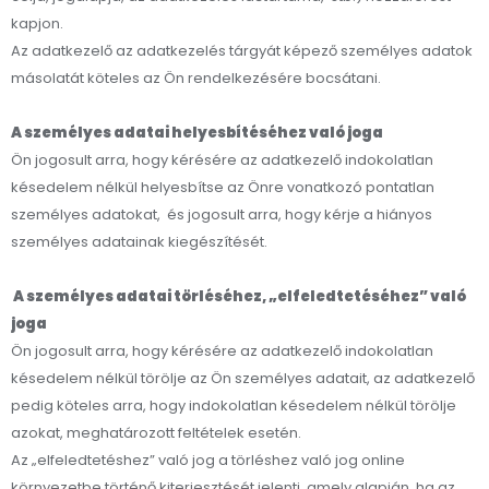
kapjon.
Az adatkezelő az adatkezelés tárgyát képező személyes adatok
másolatát köteles az Ön rendelkezésére bocsátani.
A személyes adatai helyesbítéséhez való joga
Ön jogosult arra, hogy kérésére az adatkezelő indokolatlan
késedelem nélkül helyesbítse az Önre vonatkozó pontatlan
személyes adatokat, és jogosult arra, hogy kérje a hiányos
személyes adatainak kiegészítését.
A személyes adatai törléséhez, „elfeledtetéséhez” való
joga
Ön jogosult arra, hogy kérésére az adatkezelő indokolatlan
késedelem nélkül törölje az Ön személyes adatait, az adatkezelő
pedig köteles arra, hogy indokolatlan késedelem nélkül törölje
azokat, meghatározott feltételek esetén.
Az „elfeledtetéshez” való jog a törléshez való jog online
környezetbe történő kiterjesztését jelenti, amely alapján, ha az