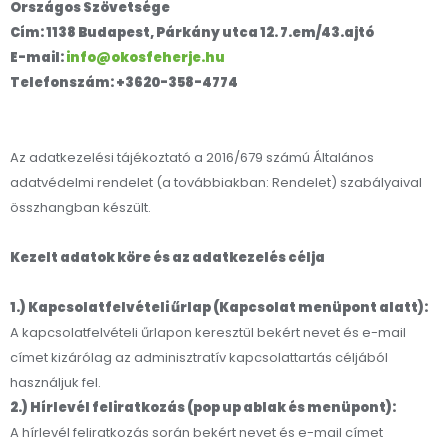
Országos Szövetsége
Cím: 1138 Budapest, Párkány utca 12. 7.em/43.ajtó
E-mail:
info@okosfeherje.hu
Telefonszám: +3620-358-4774
Az adatkezelési tájékoztató a 2016/679 számú Általános
adatvédelmi rendelet (a továbbiakban: Rendelet) szabályaival
összhangban készült.
Kezelt adatok köre és az adatkezelés célja
1.) Kapcsolatfelvételi űrlap (Kapcsolat menüpont alatt):
A kapcsolatfelvételi űrlapon keresztül bekért nevet és e-mail
címet kizárólag az adminisztratív kapcsolattartás céljából
használjuk fel.
2.) Hírlevél feliratkozás (pop up ablak és menüpont):
A hírlevél feliratkozás során bekért nevet és e-mail címet