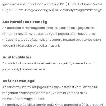
igénybe: Websupport Magyarország Kft. (H-1132 Budapest, Victor
Hugo u. 18-22., info@mhosting.hu) aki a tárhelyszolgáltatást végzi.
Adattárolás és biztonság
Az adatokat biztonságosan tároljuk, csak az arra jogosultak
férhetnek hozzá. Az adatokhoz való jogosulatlan hozzáférés,
módosítás, továbbítás, nyilvánosságra hozatal vagy törlés ellen
védelmi intézkedéseket alkalmazunk.
Adattovábbítás
Az adatokat harmadik feleknek nem adjuk át, kivéve, ha azt
jogszabály kötelezővé teszi.
Az érintettek jogai
Az érintettek bármikor jogosultak tájékoztatást kérni az általuk
megadott személyes adatokról, valamint kérhetik azok
helyesbítését vagy törlését.
Az adatkezelés időtartamán belül Önt a Rendelet előírásai szerint