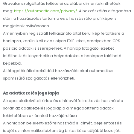
Gravatar szolgáltatás feltételei az alábbi címen tekinthetőek
meg:
https://automattic.com/privacy/
. A hozzászólás elfogadása
után, a hozzászólás tartalma és a hozzászóló profilképe is
megjelenik nyilvánosan.
Amennyiben regisztrált felhasználó által kerül kép feltöltésre a
honlapra, kerülni kell az az olyan EXIF-eket, amelyekben GPS
pozíció adatok is szerepelnek. A honlap látogatói ezeket
letölthetik és kinyerhetik a helyadatokat a honlapon található
képekből.
A látogatók által beküldött hozzászólásokat automatikus
spamszűrő szolgáltatás ellenőrizheti.
Az adatkezelés jogalapja
A kapcsolatfelvételi űrlap és a hírlevél feliratkozás használata
során az adatkezelés jogalapja a megadott fenti adatok
tekintetében az érintett hozzájárulása.
A honlapon bejelentkező felhasználó IP címét, bejelentkezési
idejét az informatikai biztonság biztosítása céljából kezeljük.