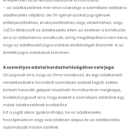
ehelyett kéri azok felhasználásának korlátozását;
–
az adatkezelőnek már nincs szüksége a személyes adatokra
adatkezelés céljából, de Ön igényli azokat jogi igények
előterjesztéséhez, érvényesítéséhez vagy védelméhez; vagy
1.d)
Ön tiltakozott az adatkezelés ellen; ez esetben a korlátozás
arra az időtartamra vonatkozik, amíg megállapításra nem kerül,
hogy az adatkezelő jogos indokai elsőbbséget élveznek-e az
érintett jogos indokaival szemben.
A személyes adatai hordozhatóságához való joga
Ön jogosult arra, hogy az Önre vonatkozó, és egy adatkezelő
rendelkezésére bocsátott személyes adatait tagolt, széles
körben használt, géppel olvasható formátumban megkapja,
továbbá jogosult arra, hogy ezeket a személyes adatokat egy
másik adatkezelőnek továbbítsa.
Ezt a jogát akkor gyakorolhatja, ha az adatkezelés
hozzájáruláson vagy szerződésen alapul és az adatkezelés
automatizált módon történik.