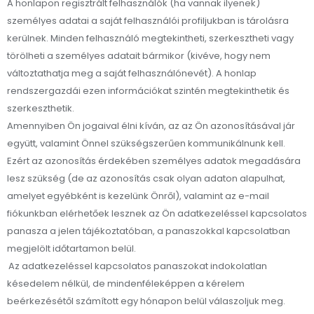
A honlapon regisztrált felhasználók (ha vannak ilyenek)
személyes adatai a saját felhasználói profiljukban is tárolásra
kerülnek. Minden felhasználó megtekintheti, szerkesztheti vagy
törölheti a személyes adatait bármikor (kivéve, hogy nem
változtathatja meg a saját felhasználónevét). A honlap
rendszergazdái ezen információkat szintén megtekinthetik és
szerkeszthetik.
Amennyiben Ön jogaival élni kíván, az az Ön azonosításával jár
együtt, valamint Önnel szükségszerűen kommunikálnunk kell.
Ezért az azonosítás érdekében személyes adatok megadására
lesz szükség (de az azonosítás csak olyan adaton alapulhat,
amelyet egyébként is kezelünk Önről), valamint az e-mail
fiókunkban elérhetőek lesznek az Ön adatkezeléssel kapcsolatos
panasza a jelen tájékoztatóban, a panaszokkal kapcsolatban
megjelölt időtartamon belül.
Az adatkezeléssel kapcsolatos panaszokat indokolatlan
késedelem nélkül, de mindenféleképpen a kérelem
beérkezésétől számított egy hónapon belül válaszoljuk meg.