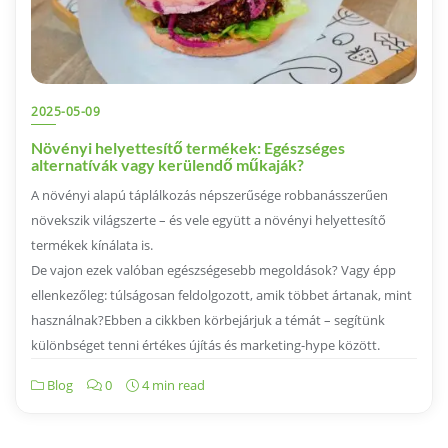
2025-05-09
Növényi helyettesítő termékek: Egészséges
alternatívák vagy kerülendő műkaják?
A növényi alapú táplálkozás népszerűsége robbanásszerűen
növekszik világszerte – és vele együtt a növényi helyettesítő
termékek kínálata is.
De vajon ezek valóban egészségesebb megoldások? Vagy épp
ellenkezőleg: túlságosan feldolgozott, amik többet ártanak, mint
használnak?Ebben a cikkben körbejárjuk a témát – segítünk
különbséget tenni értékes újítás és marketing-hype között.
Blog
0
4 min read