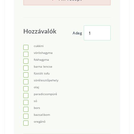
Hozzávalók
Adag
cukkini
vöröshagyma
fokhagyma
barna lencse
füstölt tofu
sörélesztőpehely
olaj
paradicsompüré
só
bors
bazsalikom
oregánó