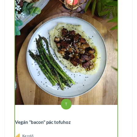
T
Vegán "bacon" pác tofuhoz
Kezdő