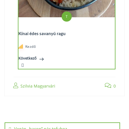
T
Kínai édes savanyú ragu
Kezdő
Következő
Szilvia Magyarvári
0
Vegán „bacon” pác tofuhoz