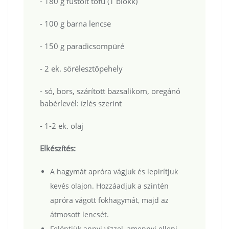
- 180 g füstölt tofu (1 blokk)
- 100 g barna lencse
- 150 g paradicsompüré
- 2 ek. sörélesztőpehely
- só, bors, szárított bazsalikom, oregánó
babérlevél: ízlés szerint
- 1-2 ek. olaj
Elkészítés:
A hagymát apróra vágjuk és lepirítjuk
kevés olajon. Hozzáadjuk a szintén
apróra vágott fokhagymát, majd az
átmosott lencsét.
Felöntjük annyi vízzel, amennyi ellepi,