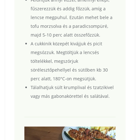
fűszerezzük és addig főzzük, amíg a
lencse megpuhul. Ezután mehet bele a
tofu morzsolva és a paradicsompüré,
majd 5-10 perc alatt összefőzzük.
A cukkinik közepét kivájjuk és picit
megsózzuk. Megtöltjük a lencsés
töltelékkel, megszórjuk
sörélesztőpehellyel és sütőben kb 30
perc alatt, 180°C-on megsütjük.
Tálalhatjuk sült krumplival és tzatzikivel
vagy más gabonakörettel és salátával.