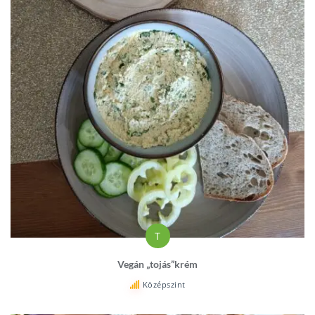
T
Vegán „tojás”krém
Középszint