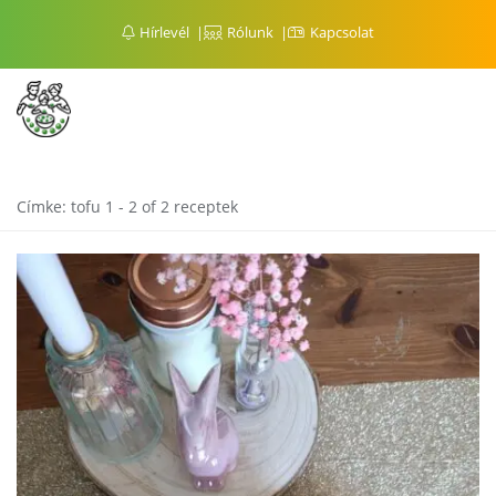
Hírlevél
Rólunk
Kapcsolat
Címke:
tofu
1 - 2 of 2 receptek