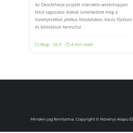
Az Okosfehérje projekt interaktív workshopjain
felső tagozatos diákok ismerkedtek meg a
hüvelyesekkel játékos feladatokon, közös főzésen
és kóstoláson keresztül.
Blog
0
4 min read
Minden jog fenntartva. Copyright © Növényi Alapú Él