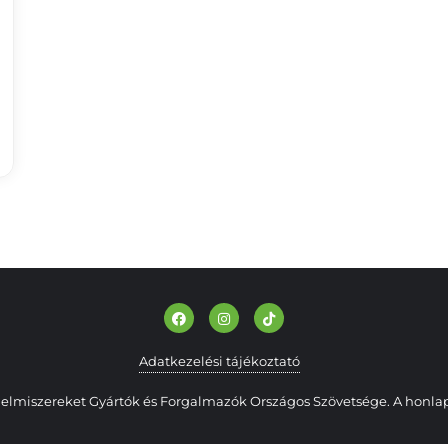
Adatkezelési tájékoztató
elmiszereket Gyártók és Forgalmazók Országos Szövetsége. A honlap 